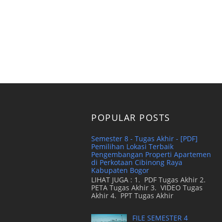
POPULAR POSTS
Semester 8 - Tugas Akhir - [PDF]
Pemilihan Lokasi Terbaik
Pengembangan Properti Apartemen
di Perkotaan Cibinong Raya
Kabupaten Bogor
LIHAT JUGA : 1. PDF Tugas Akhir 2.
PETA Tugas Akhir 3. VIDEO Tugas
Akhir 4. PPT Tugas Akhir
FILE SEMESTER 4